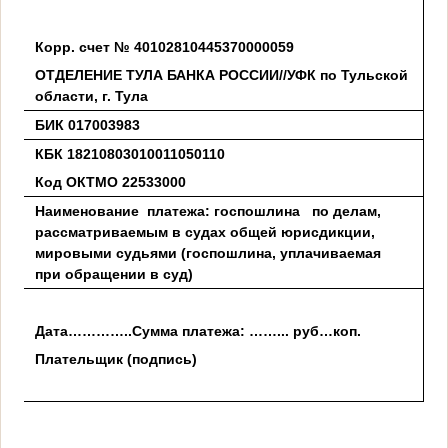
Корр. счет № 40102810445370000059
ОТДЕЛЕНИЕ ТУЛА БАНКА РОССИИ//УФК по Тульской
области, г. Тула
БИК 017003983
КБК 18210803010011050110
Код ОКТМО 22533000
Наименование платежа: госпошлина по делам,
рассматриваемым в судах общей юрисдикции,
мировыми судьями (госпошлина, уплачиваемая
при обращении в суд)
Дата…………..Сумма платежа: ……... руб…коп.
Плательщик (подпись)