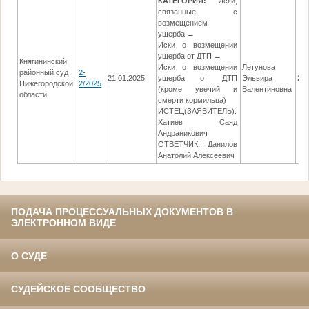
КАТЕГОРИЯ:
Иски,
связанные с
возмещением
ущерба →
Иски о возмещении
ущерба от ДТП →
Княгининский
Иски о возмещении
Летунова
районный суд
2-
21.01.2025
ущерба от ДТП
Эльвира
24.
Нижегородской
2/2025
(кроме увечий и
Валентиновна
области
смерти кормильца)
ИСТЕЦ(ЗАЯВИТЕЛЬ):
Хатиев Саяд
Андраникович
ОТВЕТЧИК: Данилов
Анатолий Алексеевич
ПОДАЧА ПРОЦЕССУАЛЬНЫХ ДОКУМЕНТОВ В
ЭЛЕКТРОННОМ ВИДЕ
О СУДЕ
СУДЕЙСКОЕ СООБЩЕСТВО